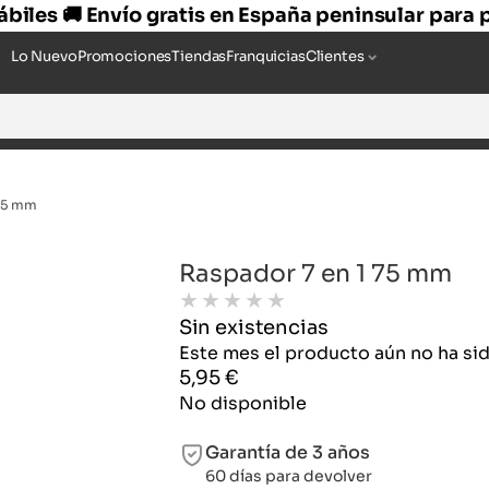
hábiles 🚚 Envío gratis en España peninsular para
Lo Nuevo
Promociones
Tiendas
Franquicias
Clientes
 75 mm
Raspador 7 en 1 75 mm
★
★
★
★
★
Sin existencias
Este mes el producto aún no ha s
5,95
€
No disponible
Garantía de 3 años
60 días para devolver