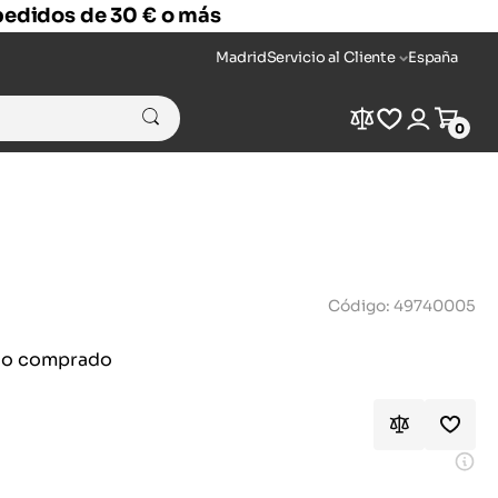
 pedidos de 30 € o más
Madrid
Servicio al Cliente
España
Compare
Wishlist
Login
Cart
0
Código: 49740005
ido comprado