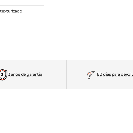
texturizado
3 años de garantía
60 días para devol