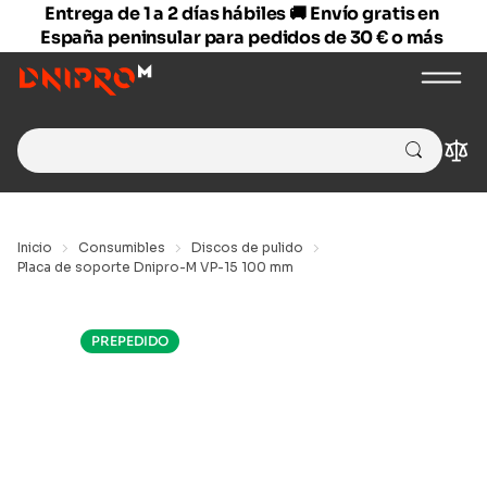
Entrega de 1 a 2 días hábiles 🚚 Envío gratis en
España peninsular para pedidos de 30 € o más
Search
Com
for:
Inicio
Consumibles
Discos de pulido
Placa de soporte Dnipro-M VP-15 100 mm
PREPEDIDO