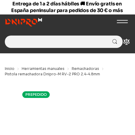
Entrega de 1 a 2 días hábiles 🚚 Envío gratis en
España peninsular para pedidos de 30 € o más
Search
Com
for:
Inicio
Herramientas manuales
Remachadoras
Pistola remachadora Dnipro-M RV-2 PRO 2.4-4.8mm
PREPEDIDO