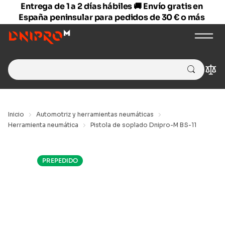
Entrega de 1 a 2 días hábiles 🚚 Envío gratis en
España peninsular para pedidos de 30 € o más
Search
Com
for:
Inicio
Automotriz y herramientas neumáticas
Herramienta neumática
Pistola de soplado Dnipro-M BS-11
PREPEDIDO