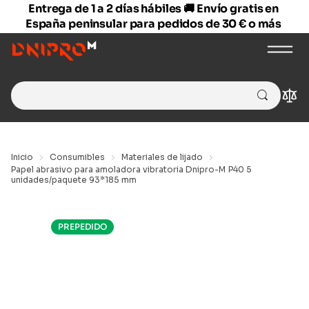
Entrega de 1 a 2 días hábiles 🚚 Envío gratis en
España peninsular para pedidos de 30 € o más
Search
Com
for:
Inicio
Consumibles
Materiales de lijado
Papel abrasivo para amoladora vibratoria Dnipro-M P40 5
unidades/paquete 93*185 mm
PREPEDIDO