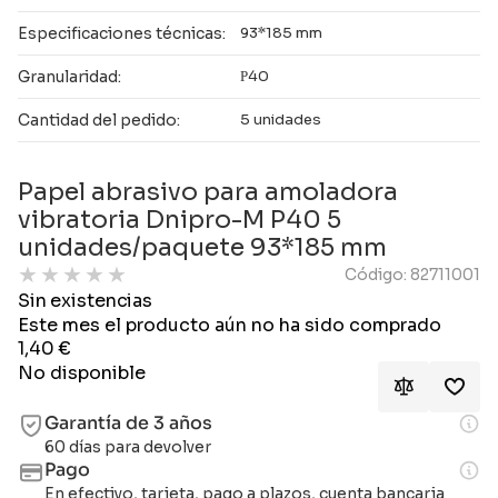
Especificaciones técnicas:
93*185 mm
Granularidad:
Р40
Cantidad del pedido:
5 unidades
Papel abrasivo para amoladora
vibratoria Dnipro-M P40 5
unidades/paquete 93*185 mm
★
★
★
★
★
Código: 82711001
Sin existencias
Este mes el producto aún no ha sido comprado
1,40
€
No disponible
Garantía de 3 años
60 días para devolver
Pago
En efectivo, tarjeta, pago a plazos, cuenta bancaria