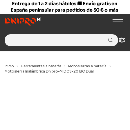
Entrega de 1 a 2 días hábiles 🚚 Envío gratis en
España peninsular para pedidos de 30 € o más
Search
Com
for:
Inicio
Herramientas a batería
Motosierras a batería
Motosierra inalámbrica Dnipro-M DCS-201BC Dual