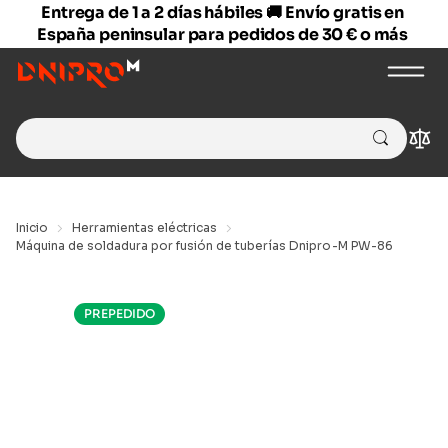
Entrega de 1 a 2 días hábiles 🚚 Envío gratis en
España peninsular para pedidos de 30 € o más
Search
Com
for:
Inicio
Herramientas eléctricas
Máquina de soldadura por fusión de tuberías Dnipro-M PW-86
PREPEDIDO