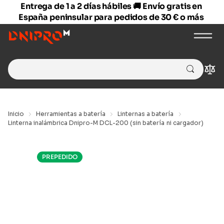
Entrega de 1 a 2 días hábiles 🚚 Envío gratis en
España peninsular para pedidos de 30 € o más
Search
Com
for:
Inicio
Herramientas a batería
Linternas a batería
Linterna inalámbrica Dnipro-M DCL-200 (sin batería ni cargador)
PREPEDIDO