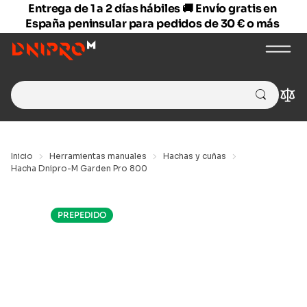
Entrega de 1 a 2 días hábiles 🚚 Envío gratis en
España peninsular para pedidos de 30 € o más
Search
Com
for:
Inicio
Herramientas manuales
Hachas y cuñas
Hacha Dnipro-M Garden Pro 800
PREPEDIDO