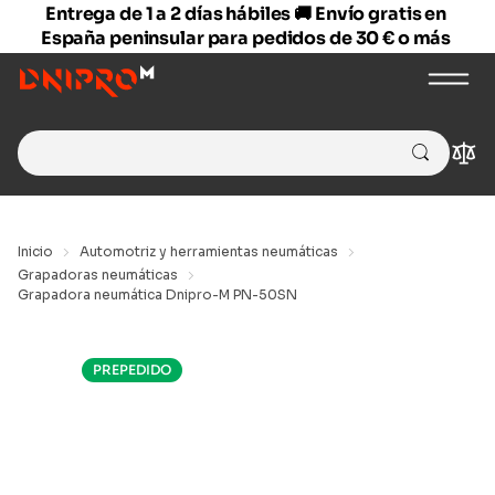
Entrega de 1 a 2 días hábiles 🚚 Envío gratis en
España peninsular para pedidos de 30 € o más
Search
Com
for:
Inicio
Automotriz y herramientas neumáticas
Grapadoras neumáticas
Grapadora neumática Dnipro-M PN-50SN
PREPEDIDO