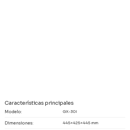
Características principales
Modelo:
GX-30I
Dimensiones:
445×425×445 mm