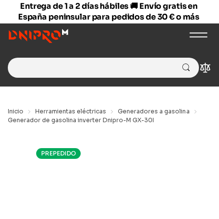
Entrega de 1 a 2 días hábiles 🚚 Envío gratis en
España peninsular para pedidos de 30 € o más
Search
Com
for:
Inicio
Herramientas eléctricas
Generadores a gasolina
Generador de gasolina inverter Dnipro-M GX-30I
PREPEDIDO