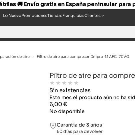
hábiles 🚚 Envío gratis en España peninsular para
Lo Nuevo
Promociones
Tiendas
Franquicias
Clientes
paración de aire
Filtro de aire para compresor Dnipro-M AFC-70VG
Filtro de aire para com
★
★
★
★
★
Sin existencias
Este mes el producto aún no ha s
6,00
€
No disponible
Garantía de 3 años
60 días para devolver