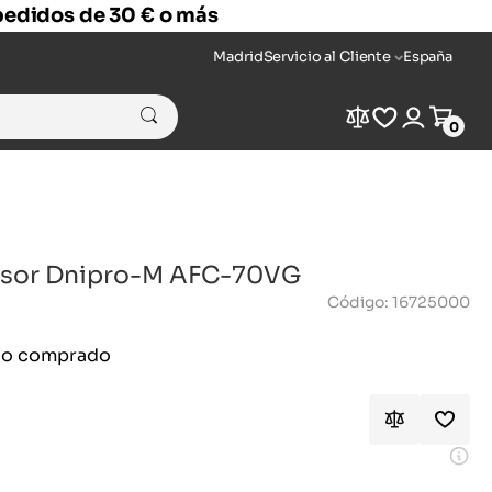
 pedidos de 30 € o más
Madrid
Servicio al Cliente
España
Compare
Wishlist
Login
Cart
0
presor Dnipro-M AFC-70VG
Código: 16725000
ido comprado