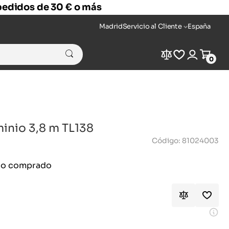
 pedidos de 30 € o más
Madrid
Servicio al Cliente
España
Compare
Wishlist
Login
Cart
0
minio 3,8 m TL138
Código: 81024003
ido comprado