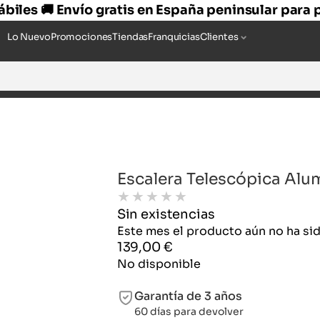
hábiles 🚚 Envío gratis en España peninsular para
Lo Nuevo
Promociones
Tiendas
Franquicias
Clientes
Escalera Telescópica Alu
★
★
★
★
★
Sin existencias
Este mes el producto aún no ha s
139,00
€
No disponible
Garantía de 3 años
60 días para devolver