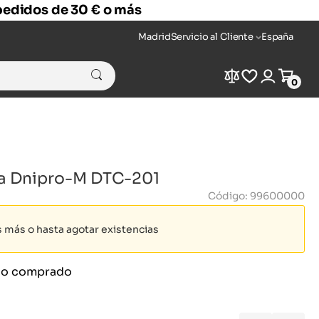
 pedidos de 30 € o más
Madrid
Servicio al Cliente
España
Compare
Wishlist
Login
Cart
0
ca Dnipro-M DTC-201
Código: 99600000
as más o hasta agotar existencias
ido comprado