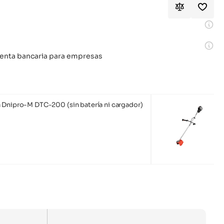
 cuenta bancaria para empresas
 Dnipro-M DTC-200 (sin batería ni cargador)
Re
16