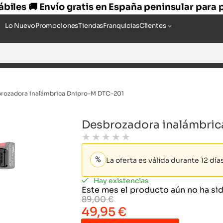
hábiles 🚚 Envío gratis en España peninsular para
Lo Nuevo
Promociones
Tiendas
Franquicias
Clientes
rozadora inalámbrica Dnipro-M DTC-201
Desbrozadora inalámbri
★
★
★
★
★
La oferta es válida durante 12 dí
Hay existencias
Este mes el producto aún no ha s
89,00
€
49,95
€