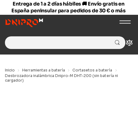
Entrega de 1 a 2 días hábiles 🚚 Envío gratis en
España peninsular para pedidos de 30 € o más
Search
Com
for:
Inicio
Herramientas a batería
Cortasetos a batería
Desbrozadora inalámbrica Dnipro-M DHT-200 (sin batería ni
cargador)