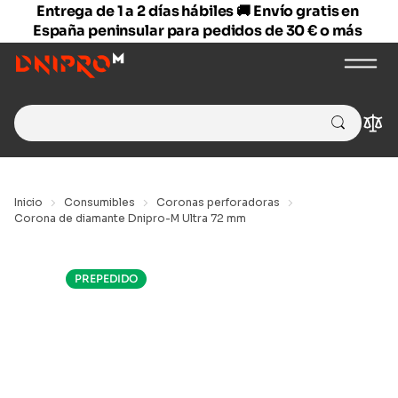
Entrega de 1 a 2 días hábiles 🚚 Envío gratis en
España peninsular para pedidos de 30 € o más
Search
Com
for:
Inicio
Consumibles
Coronas perforadoras
Corona de diamante Dnipro-M Ultra 72 mm
PREPEDIDO