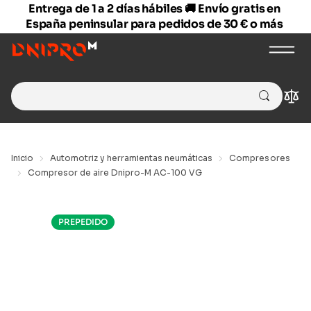
Entrega de 1 a 2 días hábiles 🚚 Envío gratis en
España peninsular para pedidos de 30 € o más
Search
Com
for:
Inicio
Automotriz y herramientas neumáticas
Compresores
Compresor de aire Dnipro-M AC-100 VG
PREPEDIDO