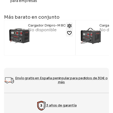
para empresas
Más barato en conjunto
Cargador Dnipro-M BC-16
Cargado
No disponible
No dis
Envío gratis en España peninsular para pedidos de 30€ o
más
3 años de garantía