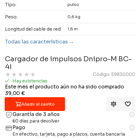
Tipo:
pulso
Peso:
0,6 kg
Longitud del cable de red:
1,6 m
Todas las características
Cargador de impulsos Dnipro-M BC-
4I
★
★
★
★
★
Código: 59830000
Hay existencias
Este mes el producto aún no ha sido comprado
39,00
€
Añadir al carrito
Garantía de 3 años
60 días para devolver
Pago
En efectivo, tarjeta, pago a plazos, cuenta bancaria