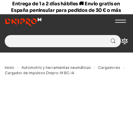
Entrega de 1 a 2 días hábiles 🚚 Envío gratis en
España peninsular para pedidos de 30 € o más
Search
Com
for:
Inicio
Automotriz y herramientas neumáticas
Cargadores
Cargador de impulsos Dnipro-M BC-4I