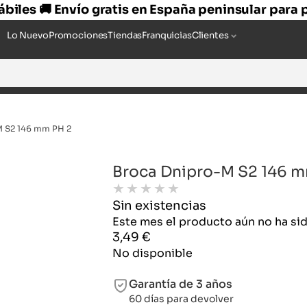
hábiles 🚚 Envío gratis en España peninsular para
Lo Nuevo
Promociones
Tiendas
Franquicias
Clientes
M S2 146 mm PH 2
Broca Dnipro-M S2 146 m
★
★
★
★
★
Sin existencias
Este mes el producto aún no ha s
3,49
€
No disponible
Garantía de 3 años
60 días para devolver