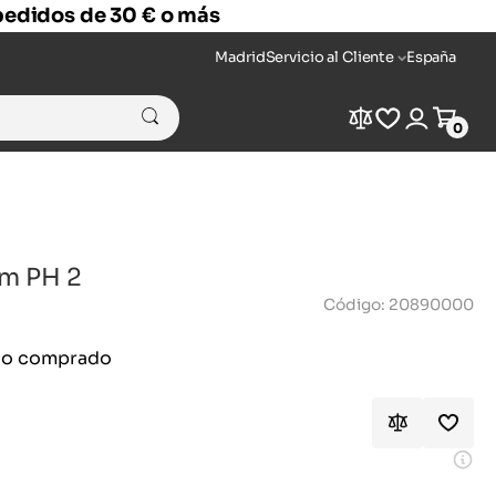
 pedidos de 30 € o más
Madrid
Servicio al Cliente
España
Compare
Wishlist
Login
Cart
0
m PH 2
Código: 20890000
ido comprado