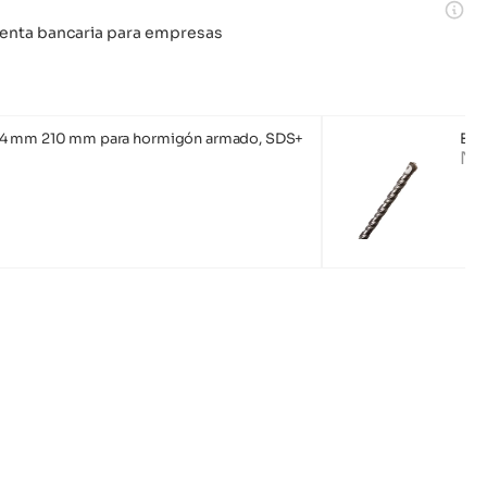
 cuenta bancaria para empresas
14 mm 210 mm para hormigón armado, SDS+
Bro
No