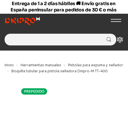
Entrega de 1 a 2 días hábiles 🚚 Envío gratis en
España peninsular para pedidos de 30 € o más
Search
Com
for:
Inicio
Herramientas manuales
Pistolas para espuma y sellador
Boquilla tubular para pistola selladora Dnipro-M TT-400
PREPEDIDO