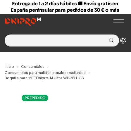
Entrega de 1 a 2 días hábiles 🚚 Envío gratis en
España peninsular para pedidos de 30 € o más
Search
Com
for:
Inicio
Consumibles
Consumibles para multifuncionales oscilantes
Boquilla para MFT Dnipro-M Ultra WP-87 HCS
PREPEDIDO