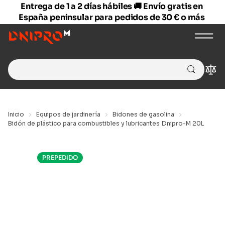
Entrega de 1 a 2 días hábiles 🚚 Envío gratis en
España peninsular para pedidos de 30 € o más
Search
Com
for:
Inicio
Equipos de jardinería
Bidones de gasolina
Bidón de plástico para combustibles y lubricantes Dnipro-M 20L
PREPEDIDO