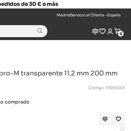
 pedidos de 30 € o más
Madrid
Servicio al Cliente
España
Compare
Wishlist
Login
Cart
0
pro-M transparente 11,2 mm 200 mm
Código: 17695001
ido comprado