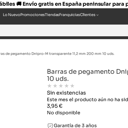
hábiles 🚚 Envío gratis en España peninsular para
Lo Nuevo
Promociones
Tiendas
Franquicias
Clientes
ras de pegamento Dnipro-M transparente 11,2 mm 200 mm 10 uds.
Barras de pegamento Dni
10 uds.
★
★
★
★
★
Sin existencias
Este mes el producto aún no ha s
3,95
€
No disponible
Garantía de 3 años