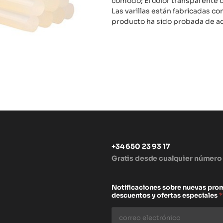
cómodo; El color transparente 
Las varillas están fabricadas co
producto ha sido probada de ac
+34 650 23 93 17
Gratis desde cualquier número
s
Notificaciones sobre nuevas pro
descuentos y ofertas especiales
*