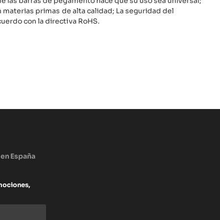
de las barras de pegamento hace que su uso sea universal;
n materias primas de alta calidad; La seguridad del
uerdo con la directiva RoHS.
 en España
mociones,