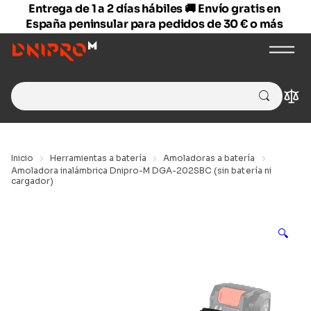
Entrega de 1 a 2 días hábiles 🚚 Envío gratis en
España peninsular para pedidos de 30 € o más
Search
Com
for:
Inicio
Herramientas a batería
Amoladoras a batería
Amoladora inalámbrica Dnipro-M DGA-202SBC (sin batería ni
cargador)
🔍