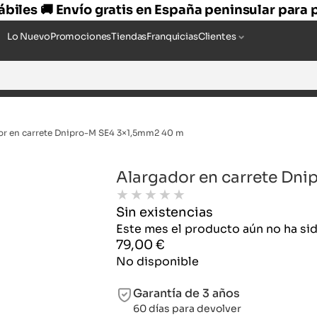
hábiles 🚚 Envío gratis en España peninsular para
Lo Nuevo
Promociones
Tiendas
Franquicias
Clientes
or en carrete Dnipro-M SE4 3×1,5mm2 40 m
Alargador en carrete Dn
★
★
★
★
★
Sin existencias
Este mes el producto aún no ha s
79,00
€
No disponible
Garantía de 3 años
60 días para devolver