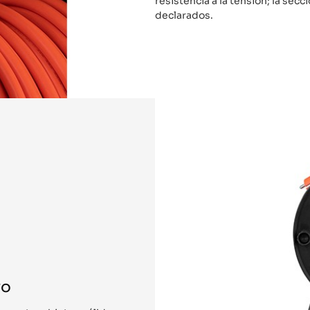
resistencia a la tensión; la sec
declarados.
vo