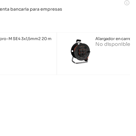
 cuenta bancaria para empresas
nipro-M SE4 3x1,5mm2 20 m
Alargador en carret
No disponible