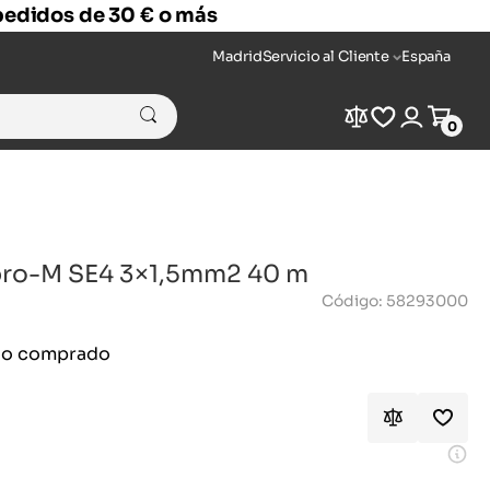
 pedidos de 30 € o más
Madrid
Servicio al Cliente
España
Compare
Wishlist
Login
Cart
0
ipro-M SE4 3×1,5mm2 40 m
Código: 58293000
ido comprado