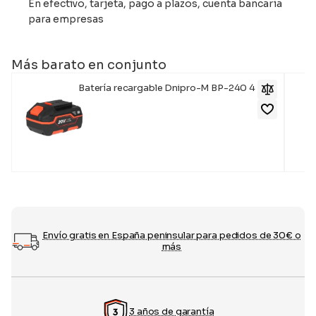
En efectivo, tarjeta, pago a plazos, cuenta bancaria
para empresas
Más barato en conjunto
Batería recargable Dnipro-M BP-240 4 A/h
45,00
€
19,
Envío gratis en España peninsular para pedidos de 30€ o
más
3 años de garantía