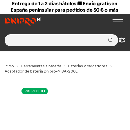
Entrega de 1 a 2 días hábiles 🚚 Envío gratis en
España peninsular para pedidos de 30 € o más
Search
Com
for:
Inicio
Herramientas a batería
Baterías y cargadores
Adaptador de batería Dnipro-M BA-200L
PREPEDIDO