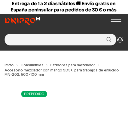
Entrega de 1 a 2 días hábiles 🚚 Envío gratis en
España peninsular para pedidos de 30 € o más
Search
Com
for:
Inicio
Consumibles
Batidores para mezclador
Accesorio mezclador con mango SDS+, para trabajos de enlucido
MN-202, 600×100 mm
PREPEDIDO