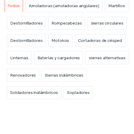
Product Carousel Tabs
Todos
Amoladoras (amoladoras angulares)
Martillos
Destornilladores
Rompecabezas
sierras circulares
Destornilladores
Motokos
Cortadoras de césped
Linternas
Baterías y cargadores
sierras alternativas
Renovadores
Sierras inalámbricas
Soldadores inalámbricos
Sopladores